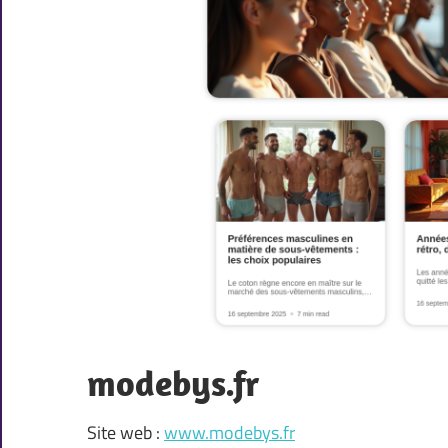
modebys.fr
Site web :
www.modebys.fr