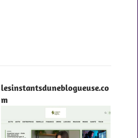
lesinstantsduneblogueuse.co
m