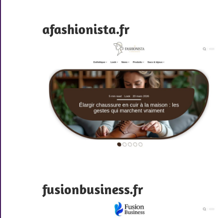
afashionista.fr
fusionbusiness.fr