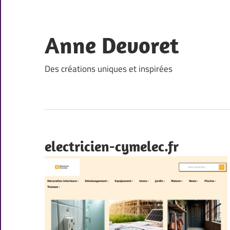
Skip
to
content
Anne Devoret
Des créations uniques et inspirées
electricien-cymelec.fr